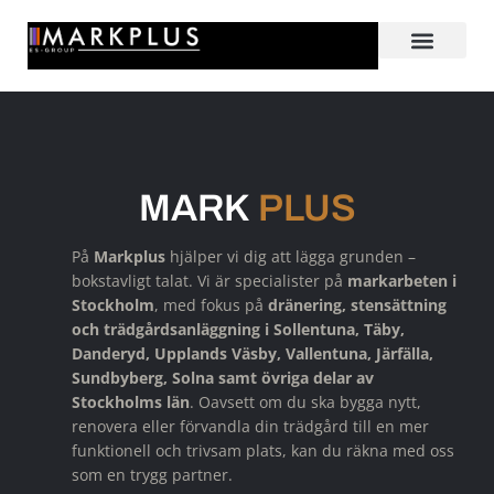
OM OSS
KONTAKTA OSS
MARK
PLUS
På
Markplus
hjälper vi dig att lägga grunden –
bokstavligt talat. Vi är specialister på
markarbeten i
Stockholm
, med fokus på
dränering, stensättning
och trädgårdsanläggning i Sollentuna, Täby,
Danderyd, Upplands Väsby, Vallentuna, Järfälla,
Sundbyberg, Solna samt övriga delar av
Stockholms län
. Oavsett om du ska bygga nytt,
renovera eller förvandla din trädgård till en mer
funktionell och trivsam plats, kan du räkna med oss
som en trygg partner.