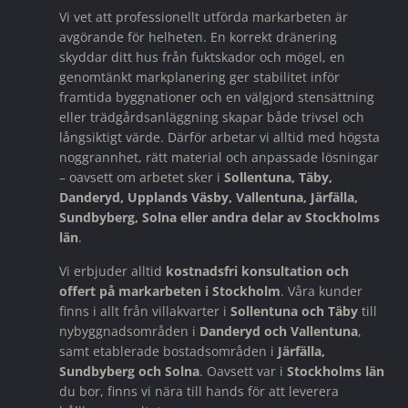
Vi vet att professionellt utförda markarbeten är
avgörande för helheten. En korrekt dränering
skyddar ditt hus från fuktskador och mögel, en
genomtänkt markplanering ger stabilitet inför
framtida byggnationer och en välgjord stensättning
eller trädgårdsanläggning skapar både trivsel och
långsiktigt värde. Därför arbetar vi alltid med högsta
noggrannhet, rätt material och anpassade lösningar
– oavsett om arbetet sker i
Sollentuna, Täby,
Danderyd, Upplands Väsby, Vallentuna, Järfälla,
Sundbyberg, Solna eller andra delar av Stockholms
län
.
Vi erbjuder alltid
kostnadsfri konsultation och
offert på markarbeten i Stockholm
. Våra kunder
finns i allt från villakvarter i
Sollentuna och Täby
till
nybyggnadsområden i
Danderyd och Vallentuna
,
samt etablerade bostadsområden i
Järfälla,
Sundbyberg och Solna
. Oavsett var i
Stockholms län
du bor, finns vi nära till hands för att leverera